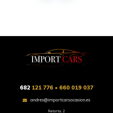
682
121 776 • 660 019 037
andres@importcarsocasion.es
Retorta, 2
