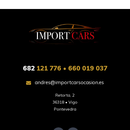
682
121 776 • 660 019 037
andres@importcarsocasion.es
Retorta, 2

36318 • Vigo

Pontevedra